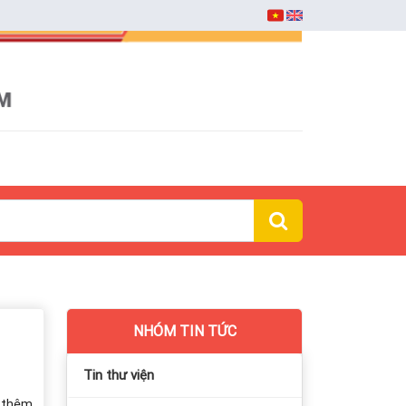
NHÓM TIN TỨC
Tin thư viện
làm thêm