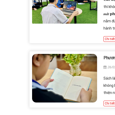
thì khô
𝒎𝒂̂́𝒕 
nắm đúng 
hành tr
Chi tiết
Phươn
26/0
Sách là
không b
thiện n
Chi tiết