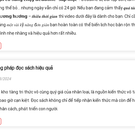
ng thể bỏ… nhưng ngày vẫn chỉ có 24 giờ. Nếu bạn đang cảm thấy 𝒒𝒖𝒂́ 𝒕𝒂̉
𝗵ư𝗼̛𝗻𝗴 𝗵ư𝗼̛́𝗻𝗴 – 𝒕𝒉𝒊𝒆̂́𝒖 𝒕𝒉𝒐̛̀𝒊 𝒈𝒊𝒂𝒏 thì video dưới đây là dành cho bạn. Chỉ 
𝑚𝑜̣̂𝑡 𝑣𝑎̀𝑖 𝑘ỹ 𝑛𝑎̆𝑛𝑔 đ𝑜̛𝑛 𝑔𝑖𝑎̉𝑛 bạn hoàn toàn có thể biến lịch học bận rộn 
ình nhẹ nhàng và hiệu quả hơn rất nhiều.
g pháp đọc sách hiệu quả
3/2024
 kho tàng tri thức vô cùng quý giá của nhân loại, là nguồn kiến thức vô t
ao giờ cạn kiệt. Đọc sách không chỉ để tiếp nhận kiến thức mà còn để 
hân cách, phát triển con người.