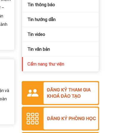
Tin thông báo
 –
cần
Tin hướng dẫn
thành
Tin video
Tin văn bản
Cẩm nang thư viện
ận và
hoàn