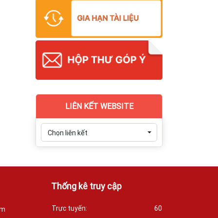
LIÊN KẾT WEBSITE
Chọn liên kết
Thống kê truy cập
Trực tuyến:
60
óm