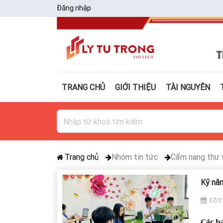
Đăng nhập
TRANG CHỦ
GIỚI THIỆU
TÀI NGUYÊN
Trang chủ
Nhóm tin tức
Cẩm nang thư 
Kỹ năn
17/1
𝗖𝗮́𝗰 