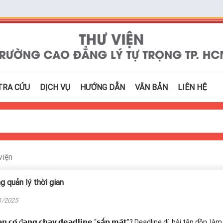
TRA CỨU
DỊCH VỤ
HƯỚNG DẪN
VĂN BẢN
LIÊN HỆ
viện
g quản lý thời gian
1/2025
𝗮̣𝗻 𝗰𝗼́ đ𝗮𝗻𝗴 𝗰𝗵𝗮̣𝘆 𝗱𝗲𝗮𝗱𝗹𝗶𝗻𝗲 “𝘀𝗮̂́𝗽 𝗺𝗮̣̆𝘁”? Deadline dí, bài tập dồn, 