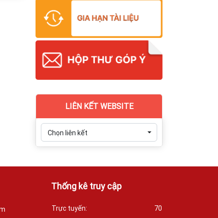
LIÊN KẾT WEBSITE
Chọn liên kết
Thống kê truy cập
Trực tuyến:
70
óm