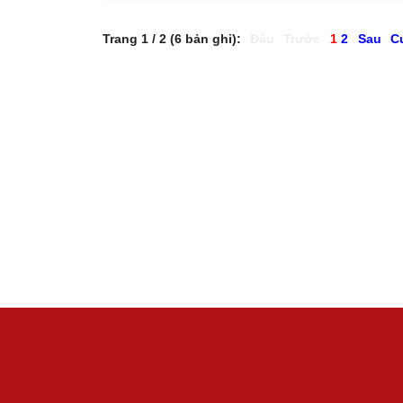
Trang 1 / 2 (6 bản ghi):
Đầu
Trước
1
2
Sau
C