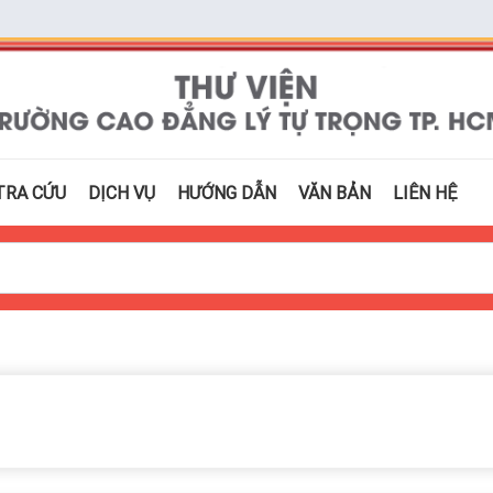
TRA CỨU
DỊCH VỤ
HƯỚNG DẪN
VĂN BẢN
LIÊN HỆ