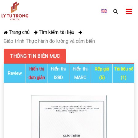
Trang chủ
Tìm kiếm tài liệu
Giáo trình Thực hành đo lường và cảm biến
THÔNG TIN BIÊN MỤC
Hiển thị
Hiển thị
Hiển thị
Xếp giá
Tài liệu số
Review
đơn giản
ISBD
MARC
(5)
(1)