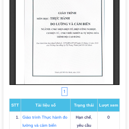
1
STT
Tài liệu số
Trạng thái
Lượt xem
1.
Giáo trình Thực hành đo
Hạn chế,
0
lường và cảm biến
yêu cầu