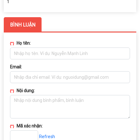
1
BÌNH LUẬN
Họ tên:
(*)
Email:
Nội dung:
(*)
Mã xác nhận:
(*)
Refresh