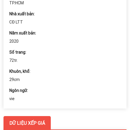
TP.HCM
Nhà xuất bản:
CĐ LTT
Năm xuất bản:
2020
Số trang:
72tr.
Khuôn, khổ:
29cm
Ngôn ngữ:
vie
DỮ LIỆU XẾP GIÁ