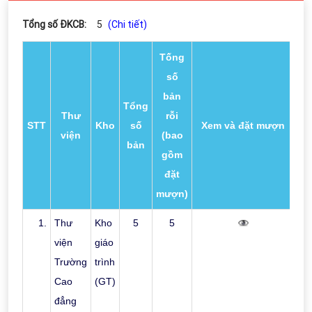
Tổng số ĐKCB:
5
(Chi tiết)
Tống
số
bản
Tổng
Thư
rỗi
STT
Kho
số
Xem và đặt mượn
viện
(bao
bản
gồm
đặt
mượn)
1.
Thư
Kho
5
5
viện
giáo
Trường
trình
Cao
(GT)
đẳng